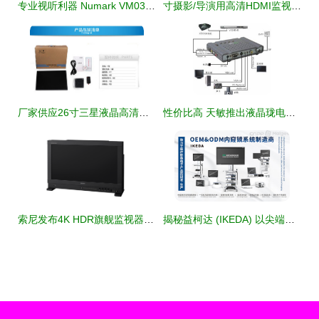
专业视听利器 Numark VM03 三联屏液晶监视器深度解析
寸摄影/导演用高清HDMI监视器 支持Ypbpr输入 安全防护型
厂家供应26寸三星液晶高清监视器 五金外壳安防专用监控显示器优选
性价比高 天敏推出液晶珑电视盒 监视器
索尼发布4K HDR旗舰监视器:双液晶面板 峰值亮度4000尼特
揭秘益柯达 (IKEDA) 以尖端影像技术守护女性健康